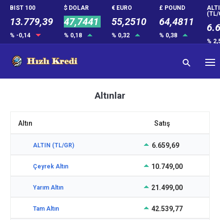
BIST 100
$ DOLAR
€ EURO
£ POUND
ALT
(TL/
13.779,39
47,7441
55,2510
64,4811
6.
% -0,14
% 0,18
% 0,32
% 0,38
% 2,
Altınlar
Altın
Satış
6.659,69
ALTIN (TL/GR)
10.749,00
Çeyrek Altın
21.499,00
Yarım Altın
42.539,77
Tam Altın