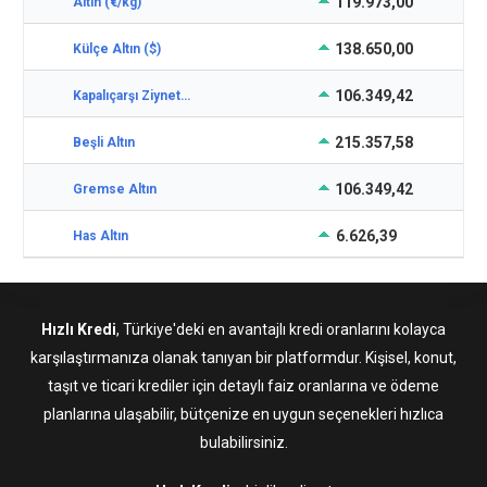
119.973,00
Altın (€/kg)
138.650,00
Külçe Altın ($)
106.349,42
Kapalıçarşı Ziynet 2.5
215.357,58
Beşli Altın
106.349,42
Gremse Altın
6.626,39
Has Altın
Hızlı Kredi
, Türkiye'deki en avantajlı kredi oranlarını kolayca
karşılaştırmanıza olanak tanıyan bir platformdur. Kişisel, konut,
taşıt ve ticari krediler için detaylı faiz oranlarına ve ödeme
planlarına ulaşabilir, bütçenize en uygun seçenekleri hızlıca
bulabilirsiniz.