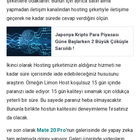
şirketlere odaklanın. Bunun için ayrıca satın alma
yapmadan iletişim kanalından hosting şirketiyle iletişime
geçerek ne kadar sürede cevap verdiğini ölçün.
Japonya Kripto Para Piyasası
Güne Başlarken 2 Büyük Çöküşle
Sarsıldı !
İkinci olarak Hosting şirketimizin aldığınız hizmeti ne
kadar süre içerisinde iade edebileceğiniz hususunu
araştırın. Örneğin Limon Host koşulsuz 15 gün içinde
paranızı iade ediyor. 15 gün kaliteyi sınamak için oldukça
yeterli bir süre. Bu sayede paranız heba olmayacaktır.
Bununla birlikte hostun kalitesini deneyimleme fırsatınız
da olacak.
ve son olarak
Mate 20 Pro
’nun galerisinde de yapay zeka
tam anlamıyla görev yapıyor. Galeri üzerinde videoların