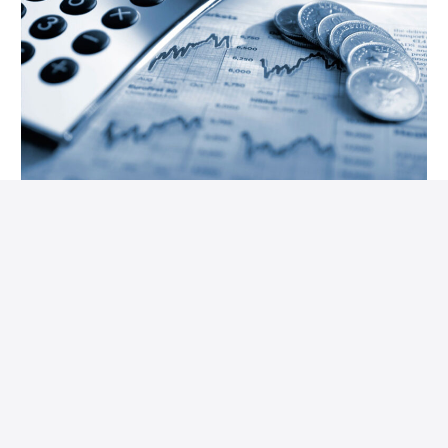
0
Avrupa genelinde yapılan bir araştırmaya göre, her dört
kişiden biri
ülke yönetiminin
yapay zekaya
devredilmesini istiyor. Bilgisayarlardan akıllı telefonlara,
otomobillerden insansız hava uçaklarına kadar hemen her
alanda kendini gösteren yapay zeka, daha şimdiden
insanoğlunun hayatında çok önemli yer kaplamaya başladı.