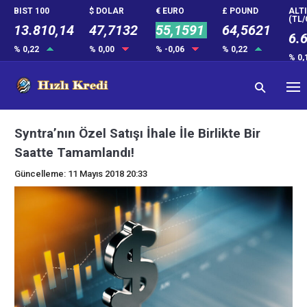
BIST 100
$ DOLAR
€ EURO
£ POUND
ALT
(TL/
13.810,14
47,7132
55,1591
64,5621
6.
% 0,22
% 0,00
% -0,06
% 0,22
% 0,
Syntra’nın Özel Satışı İhale İle Birlikte Bir
Saatte Tamamlandı!
Güncelleme: 11 Mayıs 2018 20:33